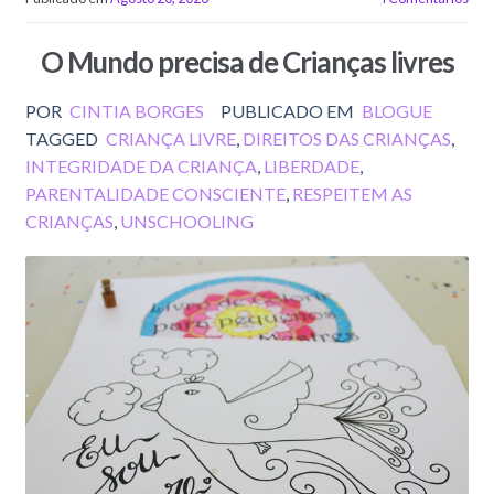
O Mundo precisa de Crianças livres
POR
CINTIA BORGES
PUBLICADO EM
BLOGUE
TAGGED
CRIANÇA LIVRE
,
DIREITOS DAS CRIANÇAS
,
INTEGRIDADE DA CRIANÇA
,
LIBERDADE
,
PARENTALIDADE CONSCIENTE
,
RESPEITEM AS
CRIANÇAS
,
UNSCHOOLING