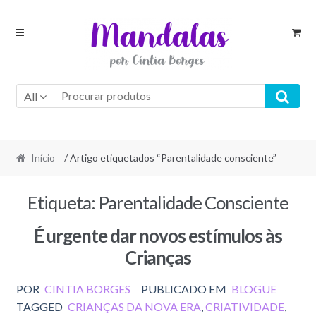
Skip
Skip
to
to
navigation
content
All
Início
/ Artigo etiquetados “Parentalidade consciente”
Etiqueta:
Parentalidade Consciente
É urgente dar novos estímulos às
Crianças
POR
CINTIA BORGES
PUBLICADO EM
BLOGUE
TAGGED
CRIANÇAS DA NOVA ERA
,
CRIATIVIDADE
,