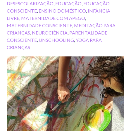
DESESCOLARIZAÇÃO
,
EDUCAÇÃO
,
EDUCAÇÃO
CONSCIENTE
,
ENSINO DOMÉSTICO
,
INFÂNCIA
LIVRE
,
MATERNIDADE COM APEGO
,
MATERNIDADE CONSCIENTE
,
MEDITAÇÃO PARA
CRIANÇAS
,
NEUROCIÊNCIA
,
PARENTALIDADE
CONSCIENTE
,
UNSCHOOLING
,
YOGA PARA
CRIANÇAS