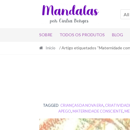
Skip
Skip
to
to
All
navigation
content
SOBRE
TODOS OS PRODUTOS
BLOG
Início
/ Artigo etiquetados “Maternidade co
TAGGED
CRIANÇAS DA NOVA ERA
,
CRIATIVIDAD
APEGO
,
MATERNIDADE CONSCIENTE
,
ME