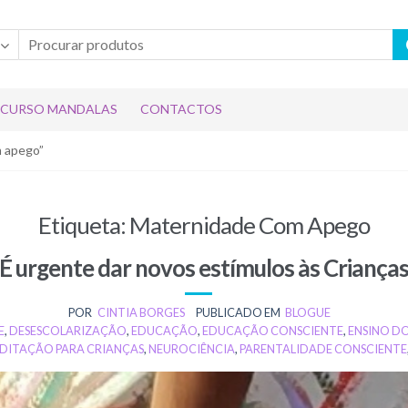
CURSO MANDALAS
CONTACTOS
m apego”
Etiqueta:
Maternidade Com Apego
É urgente dar novos estímulos às Criança
POR
CINTIA BORGES
PUBLICADO EM
BLOGUE
E
,
DESESCOLARIZAÇÃO
,
EDUCAÇÃO
,
EDUCAÇÃO CONSCIENTE
,
ENSINO D
DITAÇÃO PARA CRIANÇAS
,
NEUROCIÊNCIA
,
PARENTALIDADE CONSCIENTE