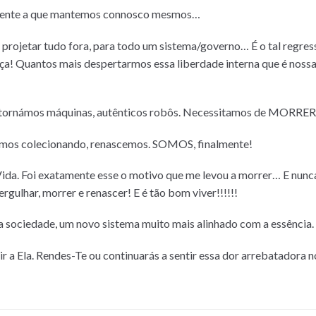
lmente a que mantemos connosco mesmos…
e projetar tudo fora, para todo um sistema/governo… É o tal regr
teça! Quantos mais despertarmos essa liberdade interna que é nossa
 tornámos máquinas, autênticos robôs. Necessitamos de MORRER.
fomos colecionando, renascemos. SOMOS, finalmente!
 Vida. Foi exatamente esse o motivo que me levou a morrer… E nunca f
rgulhar, morrer e renascer! E é tão bom viver!!!!!!
sociedade, um novo sistema muito mais alinhado com a essência.
r a Ela. Rendes-Te ou continuarás a sentir essa dor arrebatadora n