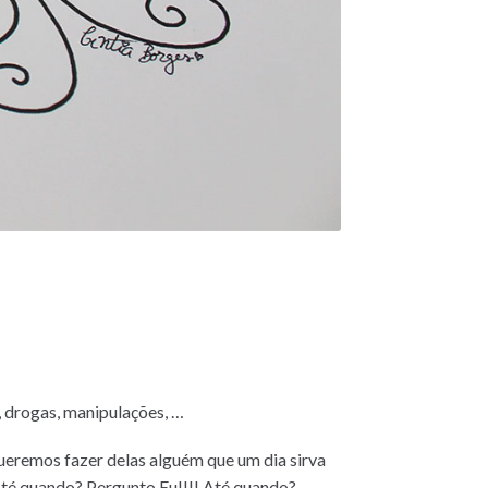
s, drogas, manipulações, …
Queremos fazer delas alguém que um dia sirva
Até quando? Pergunto Eu!!!! Até quando?