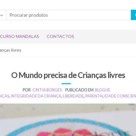
CURSO MANDALAS
CONTACTOS
nças livres
O Mundo precisa de Crianças livres
POR
CINTIA BORGES
PUBLICADO EM
BLOGUE
ANÇAS
,
INTEGRIDADE DA CRIANÇA
,
LIBERDADE
,
PARENTALIDADE CONSCIE