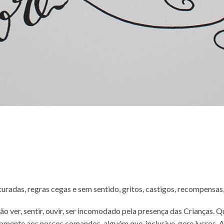
ruturadas, regras cegas e sem sentido, gritos, castigos, recompensa
o ver, sentir, ouvir, ser incomodado pela presença das Crianças. 
amente aos nossos comandos, alguém que, inclusive, gere lucros. 