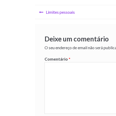
Navegação
Limites pessoais
de
artigos
Deixe um comentário
O seu endereço de email não será public
Comentário
*