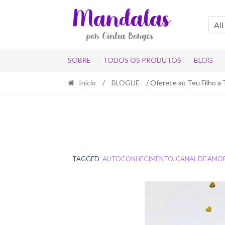
Skip
Skip
to
to
All
navigation
content
SOBRE
TODOS OS PRODUTOS
BLOG
Início
/
BLOGUE
/ Oferece ao Teu Filho a 
TAGGED
AUTOCONHECIMENTO
,
CANAL DE AMO