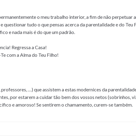
ermanentemente o meu trabalho interior, a fim de não perpetuar a 
 e questionar tudo o que pensas acerca da parentalidade e do Teu 
co e nada mais é do que um padrão.
ência! Regressa a Casa!
Te com a Alma do Teu Filho!
s, professores, …) que assistem a estas modernices da parentalidad
es, por estarem a cuidar tão bem dos vossos netos (sobrinhos, vizi
cífico e amoroso! Se sentirem o chamamento, curem-se também.