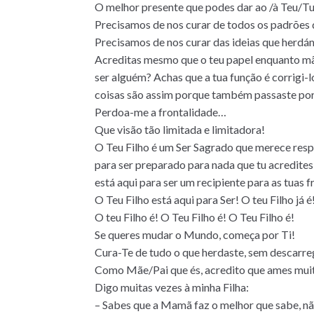
O melhor presente que podes dar ao /à Teu/Tua
Precisamos de nos curar de todos os padrões q
Precisamos de nos curar das ideias que herdám
Acreditas mesmo que o teu papel enquanto mãe/
ser alguém? Achas que a tua função é corrigi-
coisas são assim porque também passaste por
Perdoa-me a frontalidade…
Que visão tão limitada e limitadora!
O Teu Filho é um Ser Sagrado que merece respe
para ser preparado para nada que tu acredites 
está aqui para ser um recipiente para as tuas 
O Teu Filho está aqui para Ser! O teu Filho já
O teu Filho é! O Teu Filho é! O Teu Filho é!
Se queres mudar o Mundo, começa por Ti!
Cura-Te de tudo o que herdaste, sem descarreg
Como Mãe/Pai que és, acredito que ames muito
Digo muitas vezes à minha Filha:
– Sabes que a Mamã faz o melhor que sabe, n