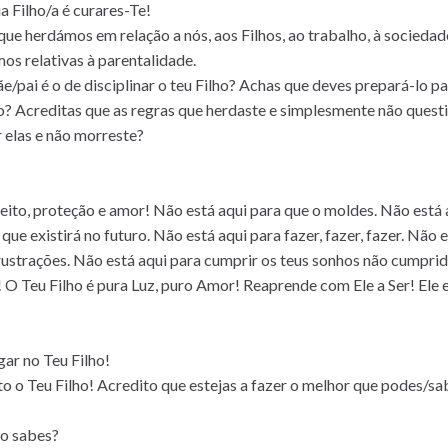
 Filho/a é curares-Te!
ue herdámos em relação a nós, aos Filhos, ao trabalho, à sociedade
os relativas à parentalidade.
pai é o de disciplinar o teu Filho? Achas que deves prepará-lo pa
lo? Acreditas que as regras que herdaste e simplesmente não quest
 elas e não morreste?
ito, proteção e amor! Não está aqui para que o moldes. Não está aq
que existirá no futuro. Não está aqui para fazer, fazer, fazer. Não
frustrações. Não está aqui para cumprir os teus sonhos não cumprid
 é! O Teu Filho é pura Luz, puro Amor! Reaprende com Ele a Ser! El
ar no Teu Filho!
 o Teu Filho! Acredito que estejas a fazer o melhor que podes/sa
ão sabes?