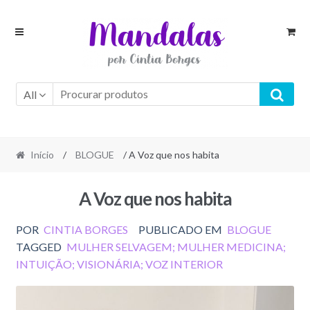
Skip
Skip
to
to
navigation
content
All
Início
/
BLOGUE
/ A Voz que nos habita
A Voz que nos habita
POR
CINTIA BORGES
PUBLICADO EM
BLOGUE
TAGGED
MULHER SELVAGEM; MULHER MEDICINA;
INTUIÇÃO; VISIONÁRIA; VOZ INTERIOR