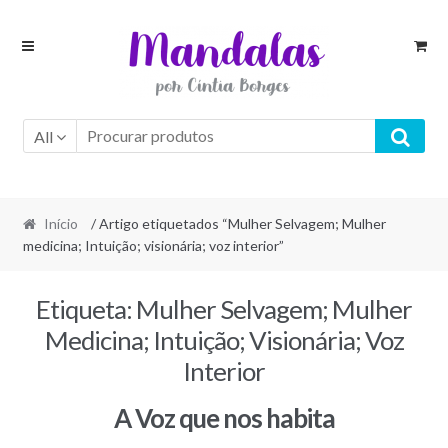
Skip
Skip
to
to
navigation
content
All
Início
/ Artigo etiquetados “Mulher Selvagem; Mulher
medicina; Intuição; visionária; voz interior”
Etiqueta:
Mulher Selvagem; Mulher
Medicina; Intuição; Visionária; Voz
Interior
A Voz que nos habita