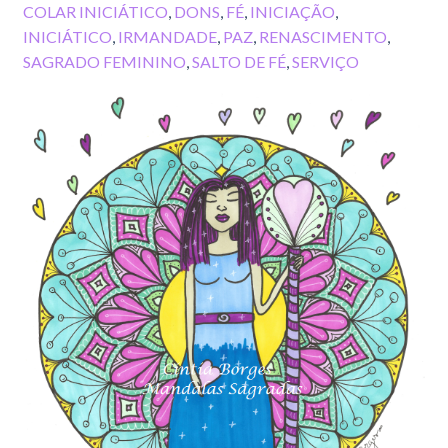
COLAR INICIÁTICO
,
DONS
,
FÉ
,
INICIAÇÃO
,
INICIÁTICO
,
IRMANDADE
,
PAZ
,
RENASCIMENTO
,
SAGRADO FEMININO
,
SALTO DE FÉ
,
SERVIÇO