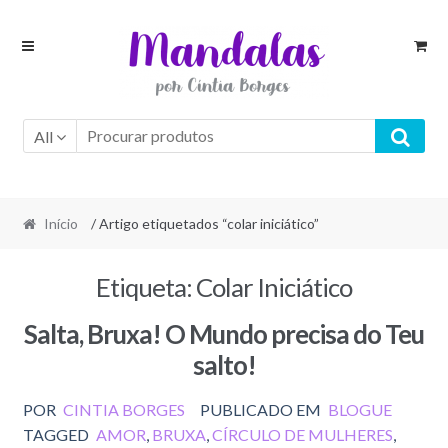
Skip
Skip
to
to
navigation
content
All
Início
/ Artigo etiquetados “colar iniciático”
Etiqueta:
Colar Iniciático
Salta, Bruxa! O Mundo precisa do Teu
salto!
POR
CINTIA BORGES
PUBLICADO EM
BLOGUE
TAGGED
AMOR
,
BRUXA
,
CÍRCULO DE MULHERES
,