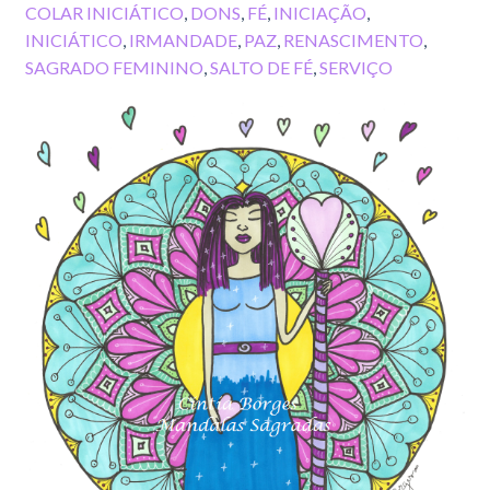
COLAR INICIÁTICO
,
DONS
,
FÉ
,
INICIAÇÃO
,
INICIÁTICO
,
IRMANDADE
,
PAZ
,
RENASCIMENTO
,
SAGRADO FEMININO
,
SALTO DE FÉ
,
SERVIÇO