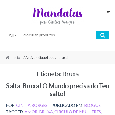
Skip
Skip
to
to
navigation
content
All
Início
/ Artigo etiquetados “bruxa”
Etiqueta:
Bruxa
Salta, Bruxa! O Mundo precisa do Teu
salto!
POR
CINTIA BORGES
PUBLICADO EM
BLOGUE
TAGGED
AMOR
,
BRUXA
,
CÍRCULO DE MULHERES
,