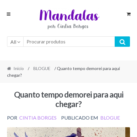
Skip
Skip
to
to
navigation
content
All
Início
/
BLOGUE
/ Quanto tempo demorei para aqui
chegar?
Quanto tempo demorei para aqui
chegar?
POR
CINTIA BORGES
PUBLICADO EM
BLOGUE