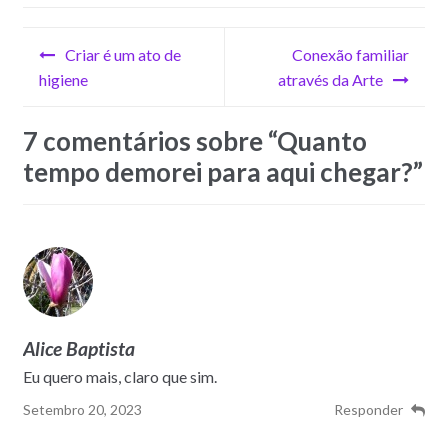
Navegação
Criar é um ato de
Conexão familiar
de
higiene
através da Arte
artigos
7 comentários sobre “
Quanto
tempo demorei para aqui chegar?
”
Alice Baptista
Eu quero mais, claro que sim.
Setembro 20, 2023
Responder