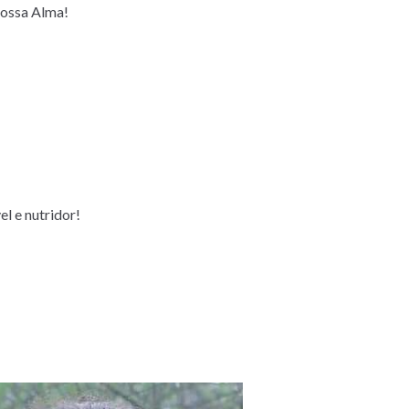
nossa Alma!
el e nutridor!