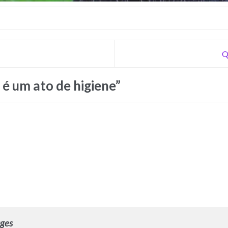
Q
 é um ato de higiene
”
rges