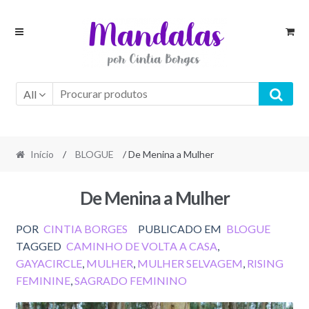
Skip
Skip
to
to
navigation
content
All
Início
/
BLOGUE
/ De Menina a Mulher
De Menina a Mulher
POR
CINTIA BORGES
PUBLICADO EM
BLOGUE
TAGGED
CAMINHO DE VOLTA A CASA
,
GAYACIRCLE
,
MULHER
,
MULHER SELVAGEM
,
RISING
FEMININE
,
SAGRADO FEMININO