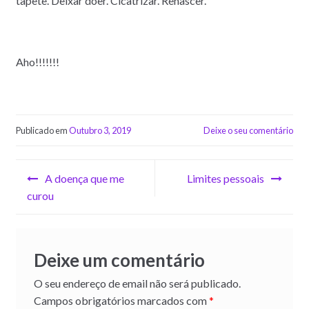
tapete. Deixar doer. Cicatrizar. Renascer.
Aho!!!!!!!
Publicado em
Outubro 3, 2019
Deixe o seu comentário
Navegação
A doença que me
Limites pessoais
de
curou
artigos
Deixe um comentário
O seu endereço de email não será publicado.
Campos obrigatórios marcados com
*