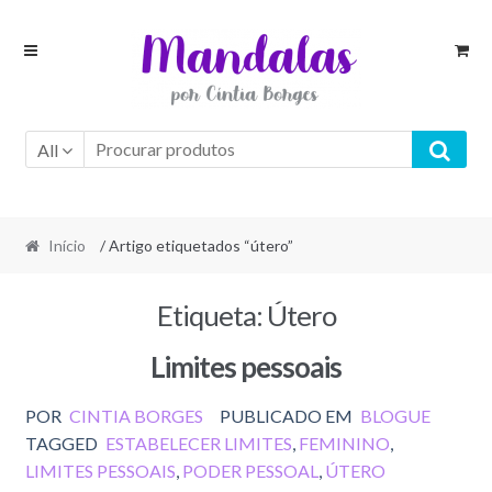
Skip
Skip
to
to
navigation
content
All
Início
/ Artigo etiquetados “útero”
Etiqueta:
Útero
Limites pessoais
POR
CINTIA BORGES
PUBLICADO EM
BLOGUE
TAGGED
ESTABELECER LIMITES
,
FEMININO
,
LIMITES PESSOAIS
,
PODER PESSOAL
,
ÚTERO