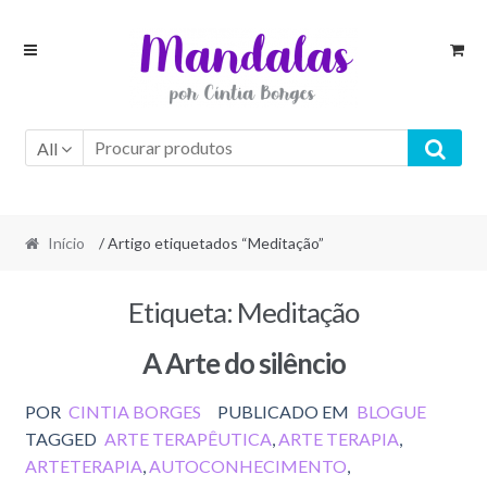
Skip
Skip
to
to
navigation
content
All
Início
/ Artigo etiquetados “Meditação”
Etiqueta:
Meditação
A Arte do silêncio
POR
CINTIA BORGES
PUBLICADO EM
BLOGUE
TAGGED
ARTE TERAPÊUTICA
,
ARTE TERAPIA
,
ARTETERAPIA
,
AUTOCONHECIMENTO
,