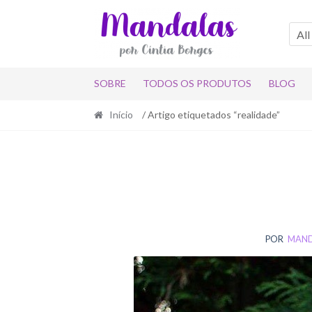
Skip
Skip
to
to
All
navigation
content
SOBRE
TODOS OS PRODUTOS
BLOG
Início
/ Artigo etiquetados “realidade”
POR
MAND