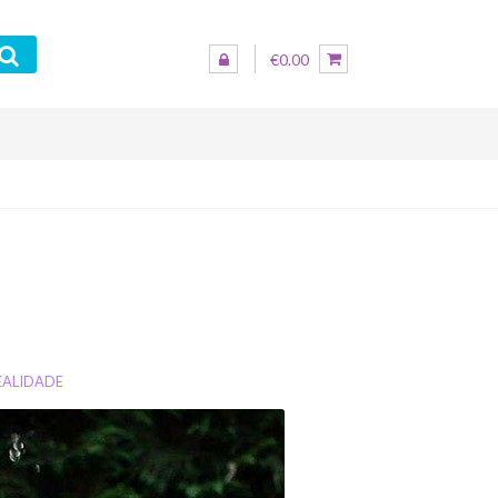
€0.00
EALIDADE