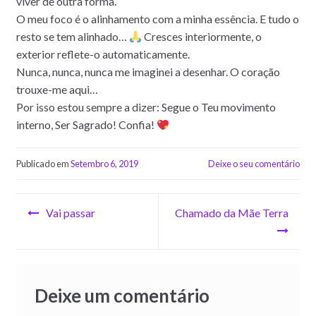
viver de outra forma.
O meu foco é o alinhamento com a minha essência. E tudo o
resto se tem alinhado…
Cresces interiormente, o
exterior reflete-o automaticamente.
Nunca, nunca, nunca me imaginei a desenhar. O coração
trouxe-me aqui…
Por isso estou sempre a dizer: Segue o Teu movimento
interno, Ser Sagrado! Confia!
Publicado em
Setembro 6, 2019
Deixe o seu comentário
Navegação
Vai passar
Chamado da Mãe Terra
de
artigos
Deixe um comentário