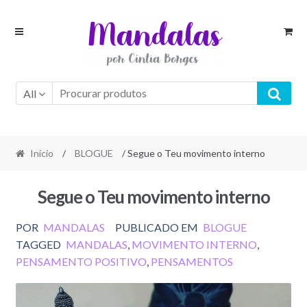
Skip
Skip
to
to
navigation
content
All
Início
/
BLOGUE
/ Segue o Teu movimento interno
Segue o Teu movimento interno
POR
MANDALAS
PUBLICADO EM
BLOGUE
TAGGED
MANDALAS
,
MOVIMENTO INTERNO
,
PENSAMENTO POSITIVO
,
PENSAMENTOS