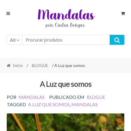
Skip
Skip
to
to
navigation
content
All
Início
/
BLOGUE
/ A Luz que somos
A Luz que somos
POR
MANDALAS
PUBLICADO EM
BLOGUE
TAGGED
A LUZ QUE SOMOS
,
MANDALAS