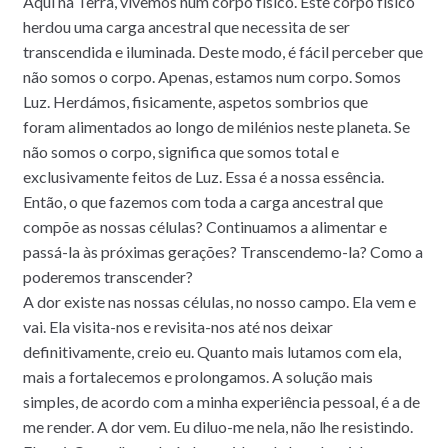
Aqui na Terra, vivemos num corpo físico. Este corpo físico
herdou uma carga ancestral que necessita de ser
transcendida e iluminada. Deste modo, é fácil perceber que
não somos o corpo. Apenas, estamos num corpo. Somos
Luz. Herdámos, fisicamente, aspetos sombrios que
foram alimentados ao longo de milénios neste planeta. Se
não somos o corpo, significa que somos total e
exclusivamente feitos de Luz. Essa é a nossa essência.
Então, o que fazemos com toda a carga ancestral que
compõe as nossas células? Continuamos a alimentar e
passá-la às próximas gerações? Transcendemo-la? Como a
poderemos transcender?
A dor existe nas nossas células, no nosso campo. Ela vem e
vai. Ela visita-nos e revisita-nos até nos deixar
definitivamente, creio eu. Quanto mais lutamos com ela,
mais a fortalecemos e prolongamos. A solução mais
simples, de acordo com a minha experiência pessoal, é a de
me render. A dor vem. Eu diluo-me nela, não lhe resistindo.