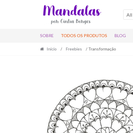
Skip
Skip
to
to
All
navigation
content
SOBRE
TODOS OS PRODUTOS
BLOG
Início
/
Freebies
/ Transformação