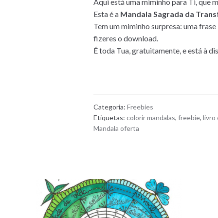
Aqui está uma miminho para Ti, que m
Esta é a
Mandala Sagrada da Tran
Tem um miminho surpresa: uma frase 
fizeres o download.
É toda Tua, gratuitamente, e está à d
Categoria:
Freebies
Etiquetas:
colorir mandalas
,
freebie
,
livro
Mandala oferta