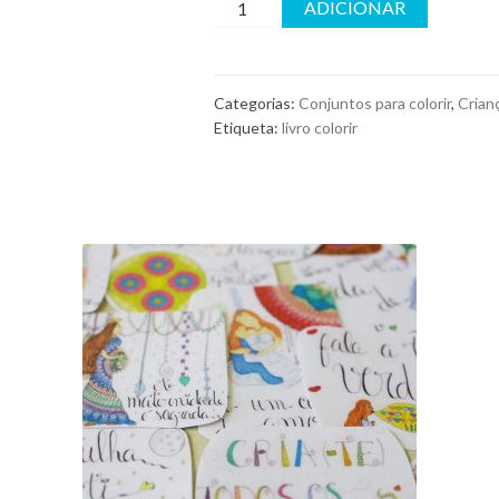
Livro
ADICIONAR
de
Colorir
Pequenos
Categorias:
Conjuntos para colorir
,
Crian
Grandes
Etiqueta:
livro colorir
Mestres
quantidade