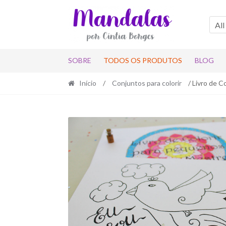
Skip
Skip
to
to
All
navigation
content
SOBRE
TODOS OS PRODUTOS
BLOG
Início
/
Conjuntos para colorir
/ Livro de 