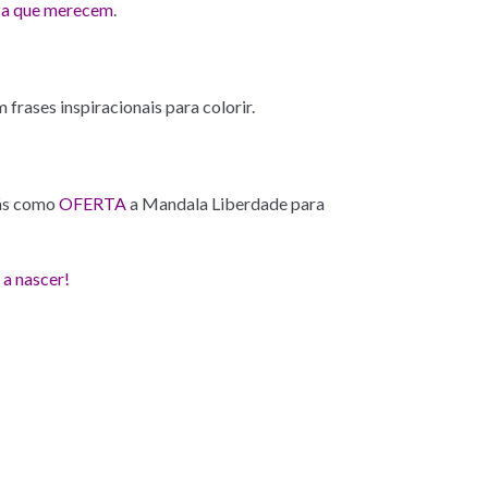
reza que merecem
.
rases inspiracionais para colorir.
rás como
OFERTA
a Mandala Liberdade para
a nascer!