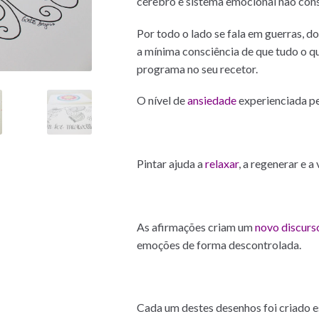
cérebro e sistema emocional não con
Por todo o lado se fala em guerras, d
a mínima consciência de que tudo o q
programa no seu recetor.
O nível de
ansiedade
experienciada pe
Pintar ajuda a
relaxar
, a regenerar e a
As afirmações criam um
novo discurs
emoções de forma descontrolada.
Cada um destes desenhos foi criado e