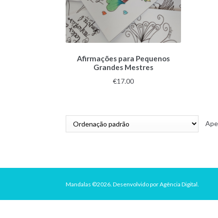
Afirmações para Pequenos
Grandes Mestres
€
17.00
Ape
Mandalas ©2026.
Desenvolvido por
Agência Digital
.