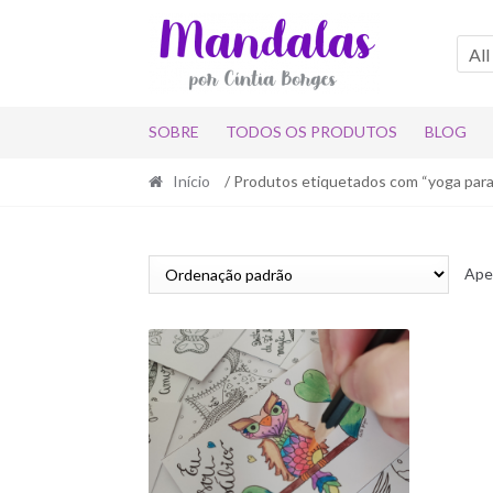
Skip
Skip
to
to
All
navigation
content
SOBRE
TODOS OS PRODUTOS
BLOG
Início
/ Produtos etiquetados com “yoga para
Ape