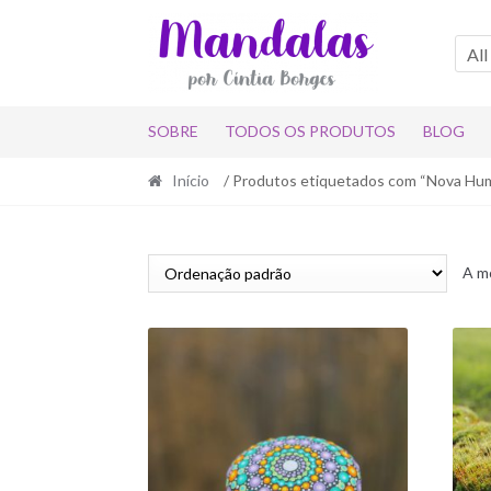
Skip
Skip
to
to
All
navigation
content
SOBRE
TODOS OS PRODUTOS
BLOG
Início
/ Produtos etiquetados com “Nova Hu
A mo