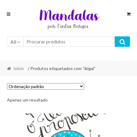
Skip
Skip
to
to
navigation
content
All
Início
/ Produtos etiquetados com “ikigai”
Apenas um resultado