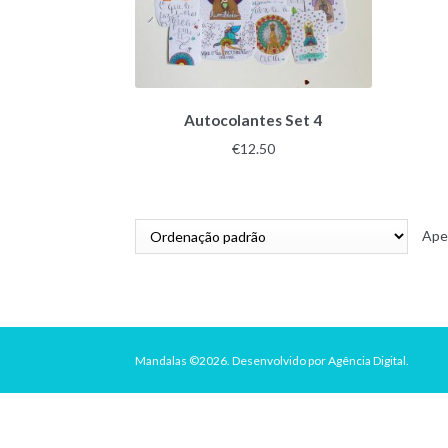
Autocolantes Set 4
€
12.50
Ape
Mandalas ©2026.
Desenvolvido por
Agência Digital
.