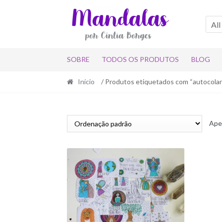
Skip
Skip
to
to
All
navigation
content
SOBRE
TODOS OS PRODUTOS
BLOG
Início
/ Produtos etiquetados com “autocola
Ape