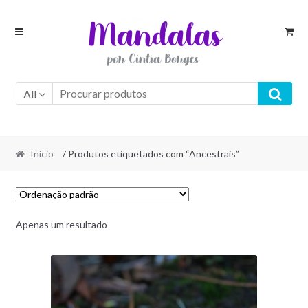
Skip
Skip
to
to
navigation
content
All
Início
/ Produtos etiquetados com “Ancestrais”
Apenas um resultado